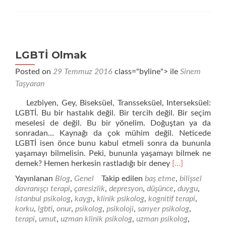
LGBTİ Olmak
Posted on
29 Temmuz 2016
class="byline"> ile
Sinem
Taşyaran
Lezbiyen, Gey, Biseksüel, Transseksüel, Interseksüel:
LGBTİ. Bu bir hastalık değil. Bir tercih değil. Bir seçim
meselesi de değil. Bu bir yönelim. Doğuştan ya da
sonradan… Kaynağı da çok mühim değil. Neticede
LGBTİ isen önce bunu kabul etmeli sonra da bununla
yaşamayı bilmelisin. Peki, bununla yaşamayı bilmek ne
Daha
demek? Hemen herkesin rastladığı bir deney
[…]
fazla
Yayınlanan
Blog
,
Genel
Takip edilen
baş etme
,
bilişsel
okuyunLGBTİ
davranışçı terapi
,
çaresizlik
,
depresyon
,
düşünce
,
duygu
,
Olmak
istanbul psikolog
,
kaygı
,
klinik psikolog
,
kognitif terapi
,
korku
,
lgbti
,
onur
,
psikolog
,
psikoloji
,
sarıyer psikolog
,
terapi
,
umut
,
uzman klinik psikolog
,
uzman psikolog
,