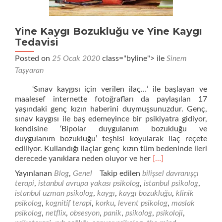
Yine Kaygı Bozukluğu ve Yine Kaygı
Tedavisi
Posted on
25 Ocak 2020
class="byline"> ile
Sinem
Taşyaran
‘Sınav kaygısı için verilen ilaç…’ ile başlayan ve
maalesef internette fotoğrafları da paylaşılan 17
yaşındaki genç kızın haberini duymuşsunuzdur. Genç,
sınav kaygısı ile baş edemeyince bir psikiyatra gidiyor,
kendisine ‘Bipolar duygulanım bozukluğu ve
duygulanım bozukluğu’ teşhisi koyularak ilaç reçete
ediliyor. Kullandığı ilaçlar genç kızın tüm bedeninde ileri
Daha
derecede yanıklara neden oluyor ve her
[…]
fazla
Yayınlanan
Blog
,
Genel
Takip edilen
bilişsel davranışçı
okuyunYine
terapi
,
istanbul avrupa yakası psikolog
,
istanbul psikolog
,
Kaygı
istanbul uzman psikolog
,
kaygı
,
kaygı bozukluğu
,
klinik
Bozukluğu
psikolog
,
kognitif terapi
,
korku
,
levent psikolog
,
maslak
ve
psikolog
,
netflix
,
obsesyon
,
panik
,
psikolog
,
psikoloji
,
Yine