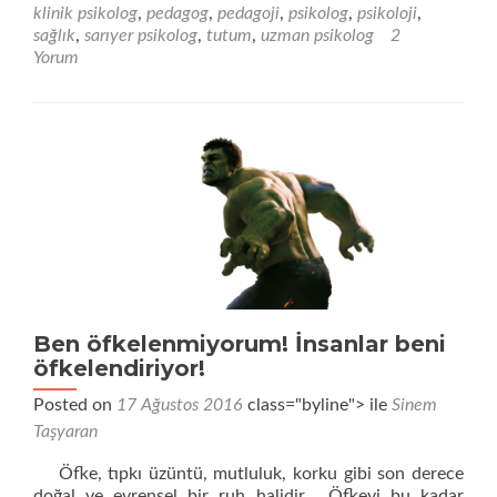
ve
klinik psikolog
,
pedagog
,
pedagoji
,
psikolog
,
psikoloji
,
Olu
sağlık
,
sarıyer psikolog
,
tutum
,
uzman psikolog
2
Disi
Yorum
Yönt
Ben öfkelenmiyorum! İnsanlar beni
öfkelendiriyor!
Posted on
17 Ağustos 2016
class="byline"> ile
Sinem
Taşyaran
Öfke, tıpkı üzüntü, mutluluk, korku gibi son derece
doğal ve evrensel bir ruh halidir. Öfkeyi bu kadar