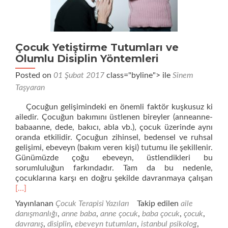
Çocuk Yetiştirme Tutumları ve
Olumlu Disiplin Yöntemleri
Posted on
01 Şubat 2017
class="byline"> ile
Sinem
Taşyaran
Çocuğun gelişimindeki en önemli faktör kuşkusuz ki
ailedir. Çocuğun bakımını üstlenen bireyler (anneanne-
babaanne, dede, bakıcı, abla vb.), çocuk üzerinde aynı
oranda etkilidir. Çocuğun zihinsel, bedensel ve ruhsal
gelişimi, ebeveyn (bakım veren kişi) tutumu ile şekillenir.
Günümüzde çoğu ebeveyn, üstlendikleri bu
sorumluluğun farkındadır. Tam da bu nedenle,
Dah
çocuklarına karşı en doğru şekilde davranmaya çalışan
fazl
[…]
oku
Yayınlanan
Çocuk Terapisi Yazıları
Takip edilen
aile
Yeti
danışmanlığı
,
anne baba
,
anne çocuk
,
baba çocuk
,
çocuk
,
Tutu
davranış
,
disiplin
,
ebeveyn tutumları
,
istanbul psikolog
,