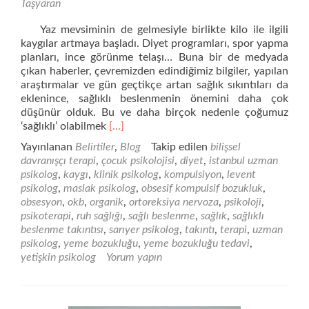
Taşyaran
Yaz mevsiminin de gelmesiyle birlikte kilo ile ilgili
kaygılar artmaya başladı. Diyet programları, spor yapma
planları, ince görünme telaşı… Buna bir de medyada
çıkan haberler, çevremizden edindiğimiz bilgiler, yapılan
araştırmalar ve gün geçtikçe artan sağlık sıkıntıları da
eklenince, sağlıklı beslenmenin önemini daha çok
düşünür olduk. Bu ve daha birçok nedenle çoğumuz
Daha
‘sağlıklı’ olabilmek
[…]
fazla
Yayınlanan
Belirtiler
,
Blog
Takip edilen
bilişsel
okuyunSAĞLIKLI
davranışçı terapi
,
çocuk psikolojisi
,
diyet
,
istanbul uzman
BESLENMEK
psikolog
,
kaygı
,
klinik psikolog
,
kompulsiyon
,
levent
SAĞLIKLI
psikolog
,
maslak psikolog
,
obsesif kompulsif bozukluk
,
BİR
obsesyon
,
okb
,
organik
,
ortoreksiya nervoza
,
psikoloji
,
DAVRANIŞ
psikoterapi
,
ruh sağlığı
,
sağlı beslenme
,
sağlık
,
sağlıklı
MI?
beslenme takıntısı
,
sarıyer psikolog
,
takıntı
,
terapi
,
uzman
psikolog
,
yeme bozukluğu
,
yeme bozukluğu tedavi
,
yetişkin psikolog
Yorum yapın