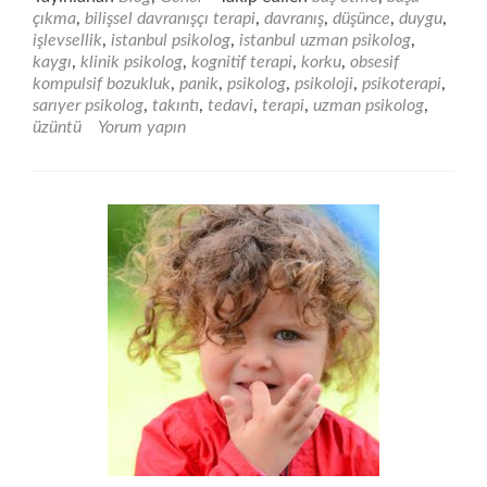
okuyunKaygıyı
çıkma
,
bilişsel davranışçı terapi
,
davranış
,
düşünce
,
duygu
,
Dinlemek
işlevsellik
,
istanbul psikolog
,
istanbul uzman psikolog
,
kaygı
,
klinik psikolog
,
kognitif terapi
,
korku
,
obsesif
kompulsif bozukluk
,
panik
,
psikolog
,
psikoloji
,
psikoterapi
,
sarıyer psikolog
,
takıntı
,
tedavi
,
terapi
,
uzman psikolog
,
üzüntü
Yorum yapın