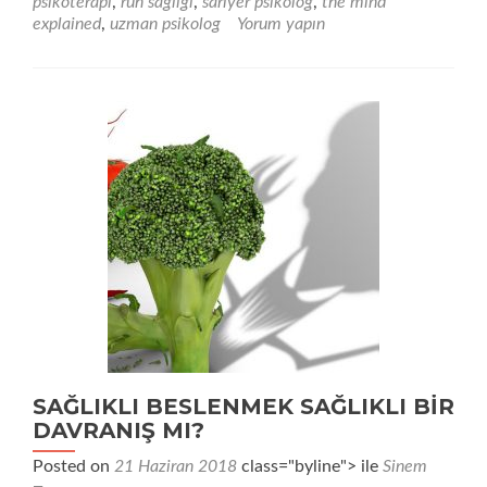
psikoterapi
,
ruh sağlığı
,
sarıyer psikolog
,
the mind
Kaygı
explained
,
uzman psikolog
Yorum yapın
Tedavisi
SAĞLIKLI BESLENMEK SAĞLIKLI BİR
DAVRANIŞ MI?
Posted on
21 Haziran 2018
class="byline"> ile
Sinem