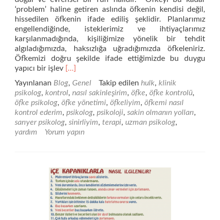
‘problem’ haline getiren aslında öfkenin kendisi değil,
hissedilen öfkenin ifade ediliş şeklidir. Planlarımız
engellendiğinde, isteklerimiz ve ihtiyaçlarımız
karşılanmadığında, kişiliğimize yönelik bir tehdit
algıladığımızda, haksızlığa uğradığımızda öfkeleniriz.
Öfkemizi doğru şekilde ifade ettiğimizde bu duygu
Daha
yapıcı bir işlev
[…]
fazla
Yayınlanan
Blog
,
Genel
Takip edilen
hulk
,
klinik
okuyunBen
psikolog
,
kontrol
,
nasıl sakinleşirim
,
öfke
,
öfke kontrolü
,
öfkelenmiyorum!
öfke psikolog
,
öfke yönetimi
,
öfkeliyim
,
öfkemi nasıl
İnsanlar
kontrol ederim
,
psikolog
,
psikoloji
,
sakin olmanın yolları
,
beni
sarıyer psikolog
,
sinirliyim
,
terapi
,
uzman psikolog
,
öfkelendiriyor!
yardım
Yorum yapın