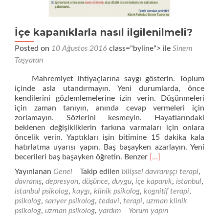
İçe kapanıklarla nasıl ilgilenilmeli?
Posted on
10 Ağustos 2016
class="byline"> ile
Sinem
Taşyaran
Mahremiyet ihtiyaçlarına saygı gösterin. Toplum
içinde asla utandırmayın. Yeni durumlarda, önce
kendilerini gözlemlemelerine izin verin. Düşünmeleri
için zaman tanıyın, anında cevap vermeleri için
zorlamayın. Sözlerini kesmeyin. Hayatlarındaki
beklenen değişikliklerin farkına varmaları için onlara
öncelik verin. Yaptıkları işin bitimine 15 dakika kala
hatırlatma uyarısı yapın. Baş başayken azarlayın. Yeni
Daha
becerileri baş başayken öğretin. Benzer
[…]
fazla
Yayınlanan
Genel
Takip edilen
bilişsel davranışçı terapi
,
okuyunİçe
davranış
,
depresyon
,
düşünce
,
duygu
,
içe kapanık
,
istanbul
,
kapanıklarla
istanbul psikolog
,
kaygı
,
klinik psikolog
,
kognitif terapi
,
nasıl
psikolog
,
sarıyer psikolog
,
tedavi
,
terapi
,
uzman klinik
ilgilenilmeli?
psikolog
,
uzman psikolog
,
yardım
Yorum yapın