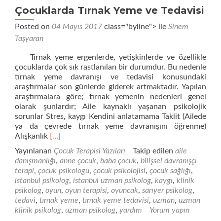
Çocuklarda Tırnak Yeme ve Tedavisi
Posted on
04 Mayıs 2017
class="byline"> ile
Sinem
Taşyaran
Tırnak yeme ergenlerde, yetişkinlerde ve özellikle
çocuklarda çok sık rastlanılan bir durumdur. Bu nedenle
tırnak yeme davranışı ve tedavisi konusundaki
araştırmalar son günlerde giderek artmaktadır. Yapılan
araştırmalara göre; tırnak yemenin nedenleri genel
olarak şunlardır; Aile kaynaklı yaşanan psikolojik
sorunlar Stres, kaygı Kendini anlatamama Taklit (Ailede
ya da çevrede tırnak yeme davranışını öğrenme)
Daha
Alışkanlık
[…]
fazla
Yayınlanan
Çocuk Terapisi Yazıları
Takip edilen
aile
okuyunÇocuklarda
danışmanlığı
,
anne çocuk
,
baba çocuk
,
bilişsel davranışçı
Tırnak
terapi
,
çocuk psikologu
,
çocuk psikolojisi
,
çocuk sağlığı
,
Yeme
istanbul psikolog
,
istanbul uzman psikolog
,
kaygı
,
klinik
ve
psikolog
,
oyun
,
oyun terapisi
,
oyuncak
,
sarıyer psikolog
,
Tedavisi
tedavi
,
tırnak yeme
,
tırnak yeme tedavisi
,
uzman
,
uzman
klinik psikolog
,
uzman psikolog
,
yardım
Yorum yapın