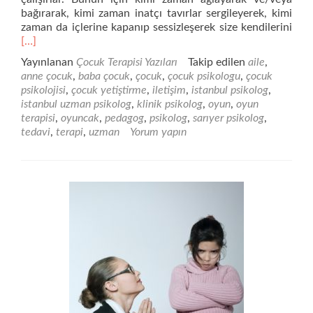
bağırarak, kimi zaman inatçı tavırlar sergileyerek, kimi
Dah
zaman da içlerine kapanıp sessizleşerek size kendilerini
fazl
[…]
oku
Yayınlanan
Çocuk Terapisi Yazıları
Takip edilen
aile
,
İlet
anne çocuk
,
baba çocuk
,
çocuk
,
çocuk psikologu
,
çocuk
ve
psikolojisi
,
çocuk yetiştirme
,
iletişim
,
istanbul psikolog
,
Oyu
istanbul uzman psikolog
,
klinik psikolog
,
oyun
,
oyun
terapisi
,
oyuncak
,
pedagog
,
psikolog
,
sarıyer psikolog
,
tedavi
,
terapi
,
uzman
Yorum yapın