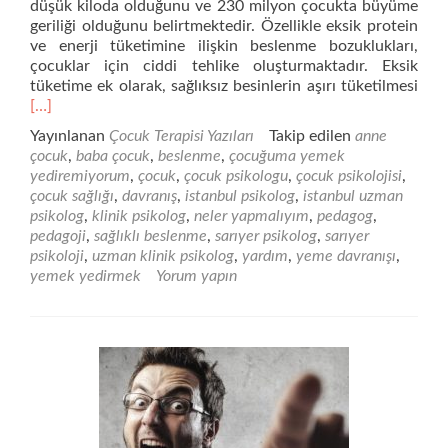
düşük kiloda olduğunu ve 230 milyon çocukta büyüme
geriliği olduğunu belirtmektedir. Özellikle eksik protein
ve enerji tüketimine ilişkin beslenme bozuklukları,
çocuklar için ciddi tehlike oluşturmaktadır. Eksik
Dah
tüketime ek olarak, sağlıksız besinlerin aşırı tüketilmesi
fazl
[…]
oku
Yayınlanan
Çocuk Terapisi Yazıları
Takip edilen
anne
Yem
çocuk
,
baba çocuk
,
beslenme
,
çocuğuma yemek
Davr
yediremiyorum
,
çocuk
,
çocuk psikologu
,
çocuk psikolojisi
,
Nası
çocuk sağlığı
,
davranış
,
istanbul psikolog
,
istanbul uzman
Deği
psikolog
,
klinik psikolog
,
neler yapmalıyım
,
pedagog
,
pedagoji
,
sağlıklı beslenme
,
sarıyer psikolog
,
sarıyer
psikoloji
,
uzman klinik psikolog
,
yardım
,
yeme davranışı
,
yemek yedirmek
Yorum yapın