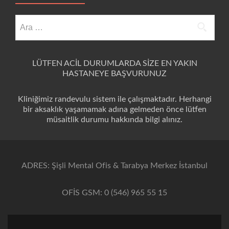
Arama:
LÜTFEN ACİL DURUMLARDA SİZE EN YAKIN
HASTANEYE BAŞVURUNUZ
Kliniğimiz randevulu sistem ile çalışmaktadır. Herhangi
bir aksaklık yaşamamak adına gelmeden önce lütfen
müsaitlik durumu hakkında bilgi alınız.
ADRES: Şişli Mental Ofis & Tarabya Merkez İstanbul
OFİS GSM: 0 (546) 965 55 15